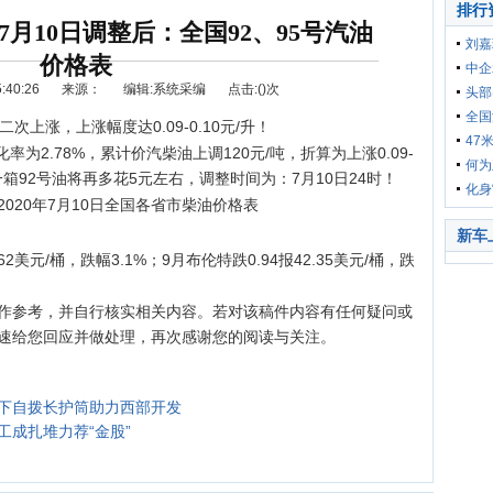
排行
月10日调整后：全国92、95号汽油
刘嘉
价格表
人期
中企
40:26
来源：
编辑:系统采编
点击:(
)次
头部
全国
上涨，上涨幅度达0.09-0.10元/升！
号汽
47
率为2.78%，累计价汽柴油上调120元/吨，折算为上涨0.09-
西部
何为
一箱92号油将再多花5元左右，调整时间为：7月10日24时！
化身
2020年7月10日全国各省市柴油价格表
选车
购车
新车
62美元/桶，跌幅3.1%；9月布伦特跌0.94报42.35美元/桶，跌
作参考，并自行核实相关内容。若对该稿件内容有任何疑问或
速给您回应并做处理，再次感谢您的阅读与关注。
挖自下自拨长护筒助力西部开发
成扎堆力荐“金股”