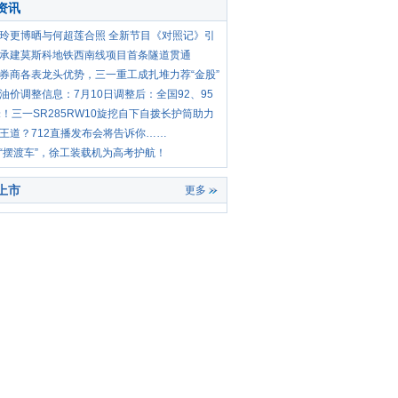
资讯
玲更博晒与何超莲合照 全新节目《对照记》引
承建莫斯科地铁西南线项目首条隧道贯通
券商各表龙头优势，三一重工成扎堆力荐“金股”
油价调整信息：7月10日调整后：全国92、95
油
米！三一SR285RW10旋挖自下自拨长护筒助力
开发
王道？712直播发布会将告诉你……
“摆渡车”，徐工装载机为高考护航！
上市
保养
更多