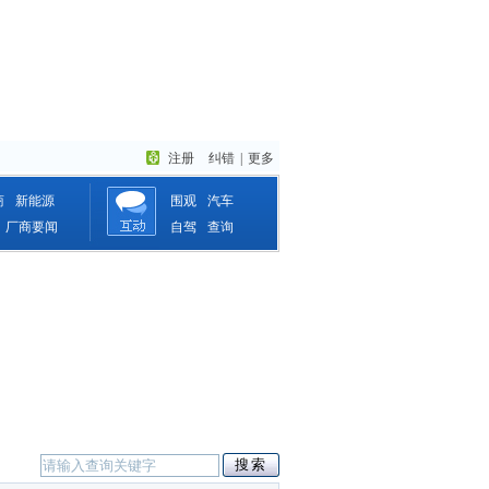
注册
纠错
|
更多
商
新能源
围观
汽车
厂商要闻
自驾
查询