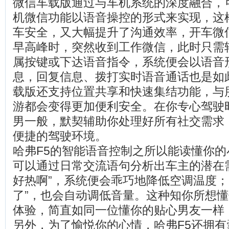
微信车载版通过与车机系统的深度融合，
机微信功能以语音操控的形式来实现，这
车安全，又大幅提升了沟通效率，开车微
早高峰时，突然收到工作微信，此时只需
属按键或下达语音指令，系统便会以语音
息，回复信息、拨打实时语音通话也是如
载版还支持位置共享和快速集结功能，与
游都会变得更加便利安全。在你专心驾驶
男一般，默契辅助你处理好所有社交需求
便捷的驾驶环境。
哈弗F5的智能语音控制之所以能读懂你
可以通过日常交流语句分析出车主的潜在
好热啊”，系统便会乖巧地降低空调温度；
了”，也会自动调低音量。这种知你所想
体验，简直如同一位懂你的贴心男友一样
另外，为了愉悦你的心情，哈弗F5还拥有