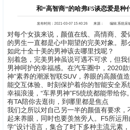
和“高智商”的哈弗F5谈恋爱是种
发布时间：2021-03-07 15:40:26
来源：
编辑:系统采
对每个女孩来说，颜值在线、高情商、爱
的男生一直都是心中期望的完美对象。那
如此十全十美的男神该去哪里找呢？
别着急，完美男神虽说可遇不可求，但我
资讯
选车
男神呵护的幸福感。在汽车圈中，2020款
神”素养的潮派智联SUV，养眼的高颜值
能交互体验、时刻保护着你的智能安全系
幸福浪漫，“车界男神”F5统统都能带给你
有TA陪你去逛街，到哪里都是焦点
我们之所以对自己另一半的颜值有要求，
起来养眼，同时也要羡煞旁人。F5所运用的“尖
学”设计语言，集合了时下多种主流元素