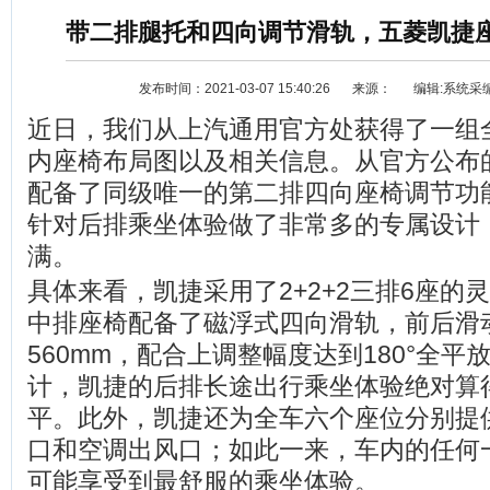
带二排腿托和四向调节滑轨，五菱凯捷
发布时间：2021-03-07 15:40:26
来源：
编辑:系统采
近日，我们从上汽通用官方处获得了一组
内座椅布局图以及相关信息。从官方公布
配备了同级唯一的第二排四向座椅调节功
针对后排乘坐体验做了非常多的专属设计
资讯
选车
满。
具体来看，凯捷采用了2+2+2三排6座的
中排座椅配备了磁浮式四向滑轨，前后滑
560mm，配合上调整幅度达到180°全
计，凯捷的后排长途出行乘坐体验绝对算
平。此外，凯捷还为全车六个座位分别提供
口和空调出风口；如此一来，车内的任何
可能享受到最舒服的乘坐体验。