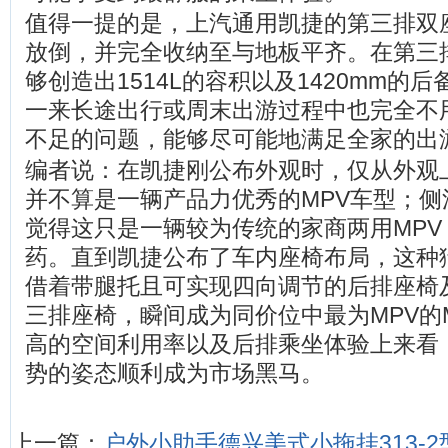
值得一提的是，上汽通用凯捷的第三排双
放倒，并完全收纳至与地板平齐。在第三
够创造出1514L的容积以及1420mm的
一来长途出行或周末出游过程中也完全不
不足的问题，能够尽可能地满足全家的出
编者说：在凯捷刚公布外观时，仅从外观
并不算是一辆产品力优秀的MPV车型；侧
觉得这只是一辆较为传统的家商两用MPV
药。直到凯捷公布了车内座椅布局，这种
借着带腿托且可实现四向调节的后排座椅
三排座椅，瞬间成为同价位中最为MPV的
高的空间利用率以及后排乘坐体验上来看
势的姿态顺利成为市场黑马。
上一篇：
户外小助手德兴美式小拖挂313-2型